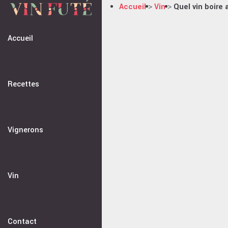
Passer
Accueil
Vin
Quel vin boire
>
>
au
contenu
Accueil
Recettes
Vignerons
Vin
Contact