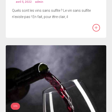
avril 5, 2022
admin
Quels sont les vins sans sulfite ? Le vin sans sulfite
n’existe pas ! En fait, pour être clair, il
+
VIN